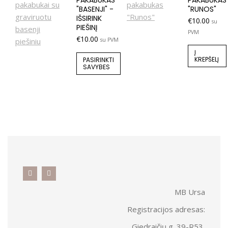
PAKABUKAS
PAKABUKAS
"BASENJI" -
"RUNOS"
IŠSIRINK
€
10.00
su
PIEŠINĮ
PVM
€
10.00
su PVM
Į
KREPŠELĮ
PASIRINKTI
SAVYBES
MB Ursa
Registracijos adresas:
Giedraičių g. 39-R53,