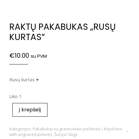
RAKTŲ PAKABUKAS „RUSŲ
KURTAS”
€
10.00
su PVM
Rusų kurtas ♥
Liko 1
Į krepšelį
Kategorijos:
Pakabukai su graviruotais piešiniais / Keychans
with engraved pictures
,
Šunys/ dogs