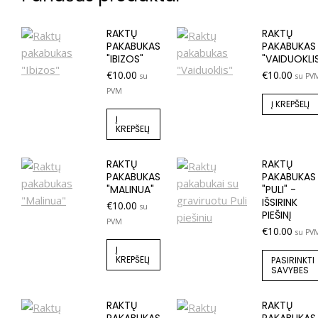
RAKTŲ
RAKTŲ
PAKABUKAS
PAKABUKAS
"IBIZOS"
"VAIDUOKLI
€
10.00
€
10.00
su
su PV
PVM
Į KREPŠELĮ
Į
KREPŠELĮ
RAKTŲ
RAKTŲ
PAKABUKAS
PAKABUKAS
"MALINUA"
"PULI" -
IŠSIRINK
€
10.00
su
PIEŠINĮ
PVM
€
10.00
su PV
Į
KREPŠELĮ
PASIRINKTI
SAVYBES
RAKTŲ
RAKTŲ