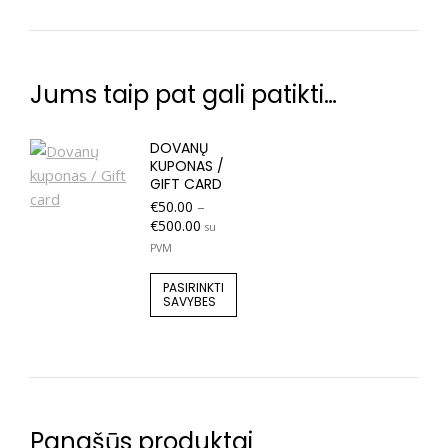
Jums taip pat gali patikti…
DOVANŲ
KUPONAS /
GIFT CARD
€
50.00
–
€
500.00
su
PVM
PASIRINKTI
SAVYBES
Panašūs produktai