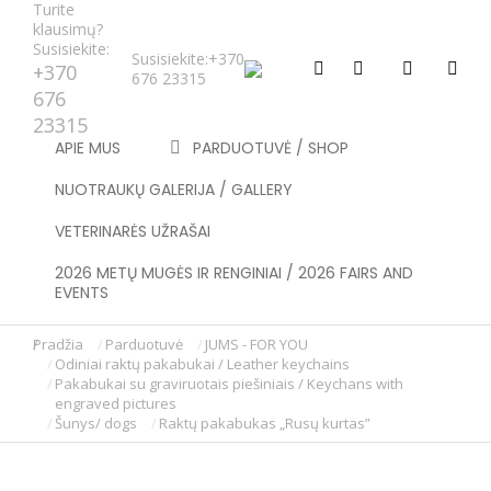
Turite
klausimų?
Susisiekite:
Susisiekite:
+370
+370
676 23315
676
23315
APIE MUS
PARDUOTUVĖ / SHOP
NUOTRAUKŲ GALERIJA / GALLERY
VETERINARĖS UŽRAŠAI
2026 METŲ MUGĖS IR RENGINIAI / 2026 FAIRS AND
EVENTS
Pradžia
Parduotuvė
JUMS - FOR YOU
You are here:
Odiniai raktų pakabukai / Leather keychains
Pakabukai su graviruotais piešiniais / Keychans with
engraved pictures
Šunys/ dogs
Raktų pakabukas „Rusų kurtas”