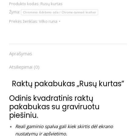
Produkto kodas:
Rusų kurtas
Žyma:
Chrominio išdirbimo oda / Chrome-tanned leather
Prekės ženklas:
Vilko runa
Aprašymas
Atsiliepimai (0)
Raktų pakabukas „Rusų kurtas”
Odinis kvadratinis raktų
pakabukas su graviruotu
piešiniu.
Reali gaminio spalva gali kiek skirtis dėl ekrano
nustatymų ir apšvietimo.